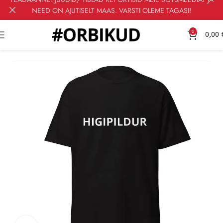
NEED ON AJUTISELT MAAS. VARSTI OLEME TAGASI!
0
0,00
Esileht
T-särgid