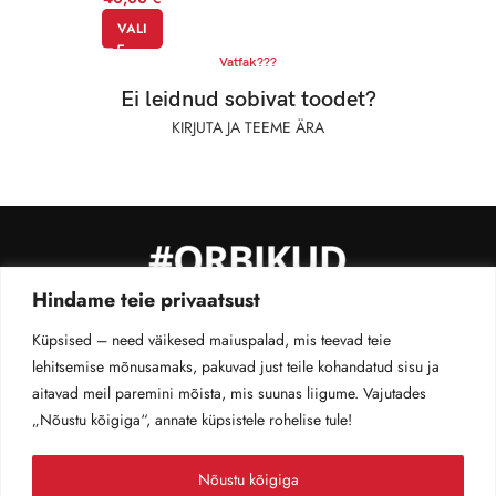
VALI
Vatfak???
Ei leidnud sobivat toodet?
KIRJUTA JA TEEME ÄRA
Hindame teie privaatsust
MÜÜGITINGIMUSED
PRIVAATSUS­POLIITIKA
KONTAKT
Küpsised – need väikesed maiuspalad, mis teevad teie
TELLIMUSE JÄLGIMINE
lehitsemise mõnusamaks, pakuvad just teile kohandatud sisu ja
©2026 #orbikud. Kõik õigused kaitsen ära
aitavad meil paremini mõista, mis suunas liigume. Vajutades
„Nõustu kõigiga“, annate küpsistele rohelise tule!
Nõustu kõigiga