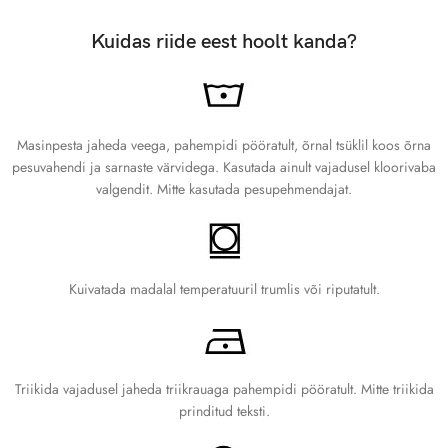
ühest küljeõmblusest teiseni.
Kuidas riide eest hoolt kanda?
Suurustabel
SUURUS
PIKKUS (CM)
LAIUS (CM)
Masinpesta jaheda veega, pahempidi pööratult, õrnal tsüklil koos õrna
pesuvahendi ja sarnaste värvidega. Kasutada ainult vajadusel kloorivaba
XS
68.6
42
valgendit. Mitte kasutada pesupehmendajat.
S
71
45.7
M
73.7
50.8
Kuivatada madalal temperatuuril trumlis või riputatult.
L
76.2
56
XL
78.7
61
Triikida vajadusel jaheda triikrauaga pahempidi pööratult. Mitte triikida
prinditud teksti.
2XL
81.3
66