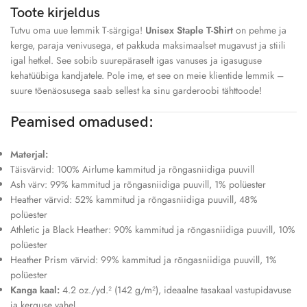
Toote kirjeldus
Tutvu oma uue lemmik T-särgiga!
Unisex Staple T-Shirt
on pehme ja
kerge, paraja venivusega, et pakkuda maksimaalset mugavust ja stiili
igal hetkel. See sobib suurepäraselt igas vanuses ja igasuguse
kehatüübiga kandjatele. Pole ime, et see on meie klientide lemmik –
suure tõenäosusega saab sellest ka sinu garderoobi tähttoode!
Peamised omadused:
Materjal:
Täisvärvid: 100% Airlume kammitud ja rõngasniidiga puuvill
Ash värv: 99% kammitud ja rõngasniidiga puuvill, 1% polüester
Heather värvid: 52% kammitud ja rõngasniidiga puuvill, 48%
polüester
Athletic ja Black Heather: 90% kammitud ja rõngasniidiga puuvill, 10%
polüester
Heather Prism värvid: 99% kammitud ja rõngasniidiga puuvill, 1%
polüester
Kanga kaal:
4.2 oz./yd.² (142 g/m²), ideaalne tasakaal vastupidavuse
ja kerguse vahel.