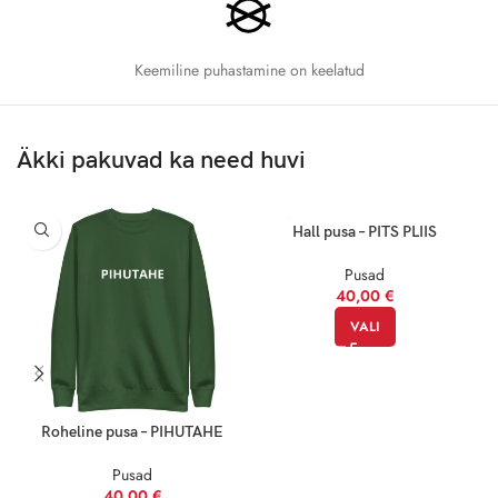
3XL
83.8
71
Keemiline puhastamine on keelatud
4XL
86.4
76.2
5XL
89
81.3
Äkki pakuvad ka need huvi
Profinipp:
Hall pusa – PITS PLIIS
Pusad
Kui kahtled kahe suuruse vahel, vali suurem, et tagada lõdvem ja
40,00
€
mugavam istuvus. Sobivus on alati oluline, aga mugavus veelgi
VALI
tähtsam!
Roheline pusa – PIHUTAHE
Pusad
40,00
€