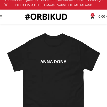
NEED ON AJUTISELT MAAS. VARSTI OLEME TAGASI!
0
0,00
Esileht
T-särgid