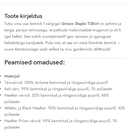
Toote kirjeldus
Tutvu oma uue lemmik T-särgiga!
Unisex Staple T-Shirt
on pehme ja
kerge, paraja venivusega, et pakkuda maksimaalset mugavust ja stiili
igal hetkel. See sobib suurepäraselt igas vanuses ja igasuguse
kehatüübiga kandjatele. Pole ime, et see on meie klientide lemmik –
suure tõenäosusega saab sellest ka sinu garderoobi tähttoode!
Peamised omadused:
Materjal:
Täisvärvid: 100% Airlume kammitud ja rõngasniidiga puuvill
Ash värv: 99% kammitud ja rõngasniidiga puuvill, 1% polüester
Heather värvid: 52% kammitud ja rõngasniidiga puuvill, 48%
polüester
Athletic ja Black Heather: 90% kammitud ja rõngasniidiga puuvill, 10%
polüester
Heather Prism värvid: 99% kammitud ja rõngasniidiga puuvill, 1%
polüester