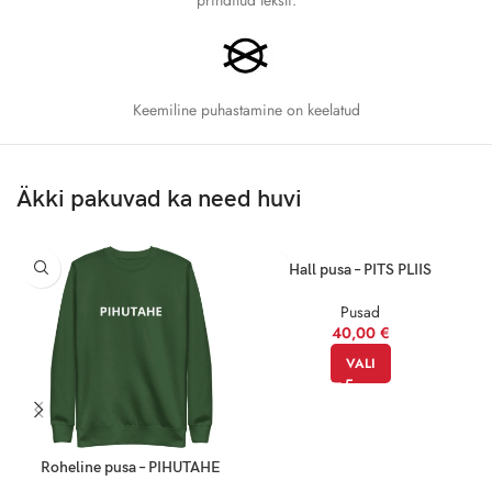
2XL
81.3
66
3XL
83.8
71
Keemiline puhastamine on keelatud
4XL
86.4
76.2
5XL
89
81.3
Äkki pakuvad ka need huvi
Profinipp:
Hall pusa – PITS PLIIS
Pusad
Kui kahtled kahe suuruse vahel, vali suurem, et tagada lõdvem ja
40,00
€
mugavam istuvus. Sobivus on alati oluline, aga mugavus veelgi
VALI
tähtsam!
Roheline pusa – PIHUTAHE