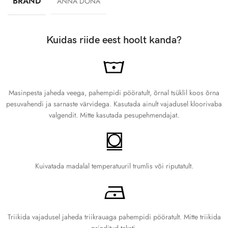
BRAND
ANNA DONA
B. Laius
Mõõda särgi laius rinna alt – aseta mõõdulint horisontaalselt ja mõõda
ühest küljeõmblusest teiseni.
Kuidas riide eest hoolt kanda?
Suurustabel
SUURUS
PIKKUS (CM)
LAIUS (CM)
Masinpesta jaheda veega, pahempidi pööratult, õrnal tsüklil koos õrna
pesuvahendi ja sarnaste värvidega. Kasutada ainult vajadusel kloorivaba
XS
68.6
42
valgendit. Mitte kasutada pesupehmendajat.
S
71
45.7
M
73.7
50.8
Kuivatada madalal temperatuuril trumlis või riputatult.
L
76.2
56
XL
78.7
61
Triikida vajadusel jaheda triikrauaga pahempidi pööratult. Mitte triikida
prinditud teksti.