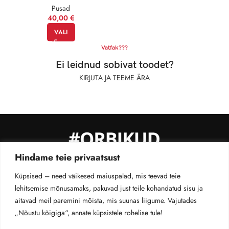
Pusad
40,00
€
VALI
Vatfak???
Ei leidnud sobivat toodet?
KIRJUTA JA TEEME ÄRA
Hindame teie privaatsust
MÜÜGITINGIMUSED
PRIVAATSUS­POLIITIKA
KONTAKT
Küpsised – need väikesed maiuspalad, mis teevad teie
TELLIMUSE JÄLGIMINE
lehitsemise mõnusamaks, pakuvad just teile kohandatud sisu ja
©2026 #orbikud. Kõik õigused kaitsen ära
aitavad meil paremini mõista, mis suunas liigume. Vajutades
„Nõustu kõigiga“, annate küpsistele rohelise tule!