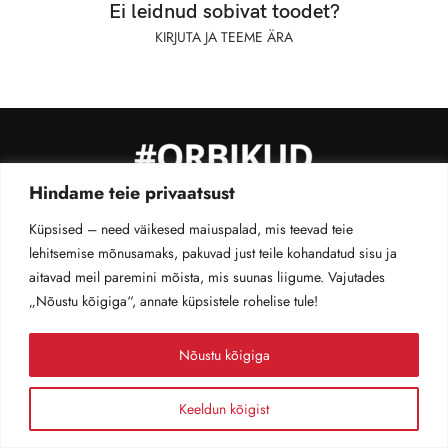
Ei leidnud sobivat toodet?
KIRJUTA JA TEEME ÄRA
Hindame teie privaatsust
MÜÜGITINGIMUSED
PRIVAATSUS­POLIITIKA
KONTAKT
Küpsised – need väikesed maiuspalad, mis teevad teie
TELLIMUSE JÄLGIMINE
lehitsemise mõnusamaks, pakuvad just teile kohandatud sisu ja
©2026 #orbikud. Kõik õigused kaitsen ära
aitavad meil paremini mõista, mis suunas liigume. Vajutades
„Nõustu kõigiga“, annate küpsistele rohelise tule!
Nõustu kõigiga
Keeldun kõigist
0
Pood
Ostukorv
Minu konto