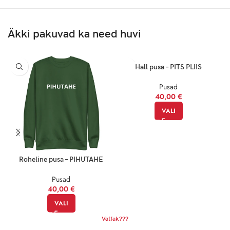
M
71
53.3
Äkki pakuvad ka need huvi
L
73.7
58.4
Hall pusa – PITS PLIIS
XL
76.2
63.5
Pusad
2XL
78.7
40,00
67.3
€
VALI
3XL
81.3
71
Nõuanne:
Roheline pusa – PIHUTAHE
Pusad
Kui kahtled suuruse valimisel, vali suurem, et tagada mugavam ja
40,00
€
lõdvem istuvus. Täiuslik pusa peaks olema sama paindlik kui sina!
VALI
Vatfak???