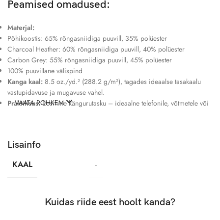
Peamised omadused:
Materjal:
Põhikoostis: 65% rõngasniidiga puuvill, 35% polüester
Charcoal Heather: 60% rõngasniidiga puuvill, 40% polüester
Carbon Grey: 55% rõngasniidiga puuvill, 45% polüester
100% puuvillane välispind
Kanga kaal:
8.5 oz./yd.² (288.2 g/m²), tagades ideaalse tasakaalu
vastupidavuse ja mugavuse vahel.
VAATA ROHKEM
Praktilisus:
Eesmine kängurutasku – ideaalne telefonile, võtmetele või
lihtsalt käte soojendamiseks.
Stiilsed detailid:
Sobivad lamedad nöörid ja kolmeosalise paneeliga
kapuuts lisavad viimistletud välimust.
Lisainfo
Mugavus:
Rebitav silt tagab, et miski ei häiri sinu mugavust.
Päritolu:
KAAL
-
Toode on kvaliteetselt toodetud Pakistanis.
Kuidas riide eest hoolt kanda?
Kellele see sobib?
See pusa on ideaalne igapäevaseks kandmiseks, trennijärgseks