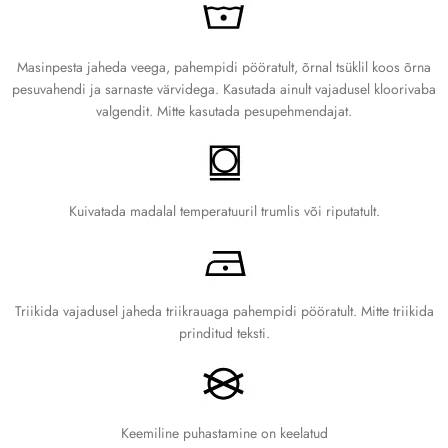
lõõgastumiseks või brändi esindamiseks. Sobib nii meestele kui
naistele, pakkudes mugavust ja stiili igal hooajal. Vali oma lemmikvärv
ja tee sellest kapuutsist oma igapäevane lemmik!
Masinpesta jaheda veega, pahempidi pööratult, õrnal tsüklil koos õrna
pesuvahendi ja sarnaste värvidega. Kasutada ainult vajadusel kloorivaba
Kuidas mõõta?
valgendit. Mitte kasutada pesupehmendajat.
A. Pikkus
Aseta mõõdulindi üks ots krae kõrvale, särgi kõrgeimale õlapunktile.
Tõmba lint alla särgi alumise servani.
Kuivatada madalal temperatuuril trumlis või riputatult.
B. Laius
Mõõda särgi laius rinna alt – aseta mõõdulint horisontaalselt ja mõõda
ühe küljeõmbluse servast teise servani.
Triikida vajadusel jaheda triikrauaga pahempidi pööratult. Mitte triikida
Suurustabel
prinditud teksti.
SUURUS
PIKKUS (CM)
LAIUS (CM)
Keemiline puhastamine on keelatud
S
68.6
50.8