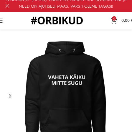
NEED ON AJUTISELT MAAS. VARSTI OLEME TAGASI!
0
0,00
Esileht
Hoodied