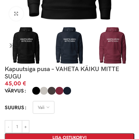
Click to enlarge
Kapuutsiga pusa – VAHETA KÄIKU MITTE
SUGU
45,00
€
VÄRVUS
SUURUS
LISA OSTUKORVI