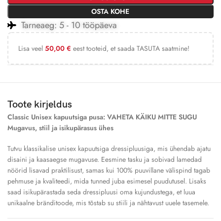
OSTA KOHE
Tarneaeg: 5 - 10 tööpäeva
Lisa veel
50,00
€
eest tooteid, et saada TASUTA saatmine!
Toote kirjeldus
Classic Unisex kapuutsiga pusa: VAHETA KÄIKU MITTE SUGU
Mugavus, stiil ja isikupärasus ühes
Tutvu klassikalise unisex kapuutsiga dressipluusiga, mis ühendab ajatu
disaini ja kaasaegse mugavuse. Eesmine tasku ja sobivad lamedad
nöörid lisavad praktilisust, samas kui 100% puuvillane välispind tagab
pehmuse ja kvaliteedi, mida tunned juba esimesel puudutusel. Lisaks
saad isikupärastada seda dressipluusi oma kujundustega, et luua
unikaalne bränditoode, mis tõstab su stiili ja nähtavust uuele tasemele.