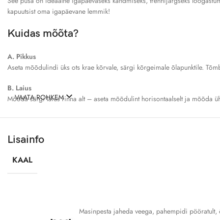
See pusa on ideaalne igapäevaseks kandmiseks, trennijärgseks lõõgastumise
kapuutsist oma igapäevane lemmik!
Kuidas mõõta?
A. Pikkus
Aseta mõõdulindi üks ots krae kõrvale, särgi kõrgeimale õlapunktile. Tõmba
B. Laius
VAATA ROHKEM
Mõõda särgi laius rinna alt – aseta mõõdulint horisontaalselt ja mõõda üh
Suurustabel
Lisainfo
SUURUS
PIKKUS (
KAAL
S
68.6
M
71
Masinpesta jaheda veega, pahempidi pööratult, õ