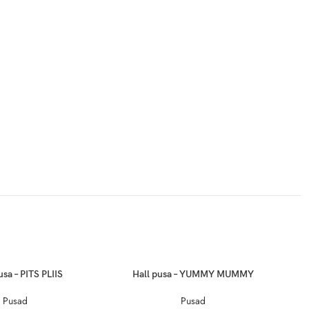
.4
.5
.3
usa – PITS PLIIS
Hall pusa – YUMMY MUMMY
Pusad
Pusad