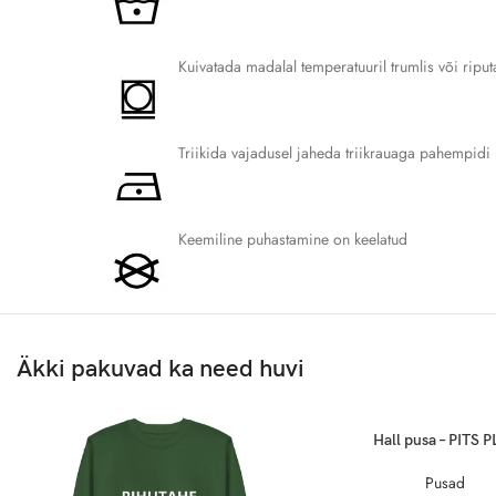
L
73.7
Kuivatada madalal temperatuuril trumlis või riputa
XL
76.2
2XL
78.7
Triikida vajadusel jaheda triikrauaga pahempidi pö
3XL
81.3
Keemiline puhastamine on keelatud
Nõuanne:
Kui kahtled suuruse valimisel, vali suurem, et tagada mugavam ja lõdvem 
Äkki pakuvad ka need huvi
Hall pusa – PITS P
Pusad