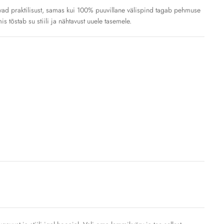
vad praktilisust, samas kui 100% puuvillane välispind tagab pehmuse
 tõstab su stiili ja nähtavust uuele tasemele.