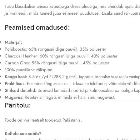
Tutvu klassikalise unisex kapuutsiga dressipluusiga, mis ühendab ajatu 
ja kvaliteedi, mida tunned juba esimesel puudutusel. Lisaks saad isikupära
Peamised omadused:
Materjal:
Põhikoostis: 65% rõngasniidiga puuvill, 35% polüester
Charcoal Heather: 60% rõngasniidiga puuvill, 40% polüester
Carbon Grey: 55% rõngasniidiga puuvill, 45% polüester
100% puuvillane välispind
Kanga kaal:
8.5 oz./yd.² (288.2 g/m²), tagades ideaalse tasakaalu vastu
Praktilisus:
Eesmine kängurutasku – ideaalne telefonile, võtmetele või liht
Stiilsed detailid:
Sobivad lamedad nöörid ja kolmeosalise paneeliga kapuu
Mugavus:
Rebitav silt tagab, et miski ei häiri sinu mugavust.
Päritolu:
Toode on kvaliteetselt toodetud Pakistanis.
Kellele see sobib?