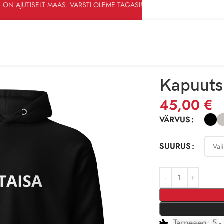
 ON AJUTISELT MAAS. VARSTI OLEME TAGASI!
Kapuutsi
45,00
€
VÄRVUS
SUURUS
Tarneaeg: 5 -