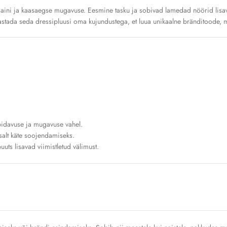
disaini ja kaasaegse mugavuse. Eesmine tasku ja sobivad lamedad nöörid lisa
stada seda dressipluusi oma kujundustega, et luua unikaalne bränditoode, mis
pidavuse ja mugavuse vahel.
salt käte soojendamiseks.
ts lisavad viimistletud välimust.