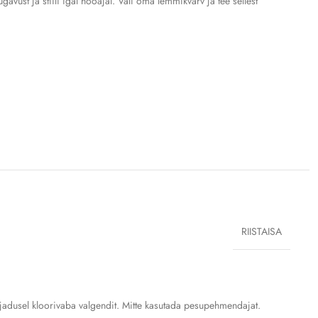
ust ja stiili igal hooajal. Vali oma lemmikvärv ja tee sellest
IUS (CM)
RIISTAISA
.8
.3
ajadusel kloorivaba valgendit. Mitte kasutada pesupehmendajat.