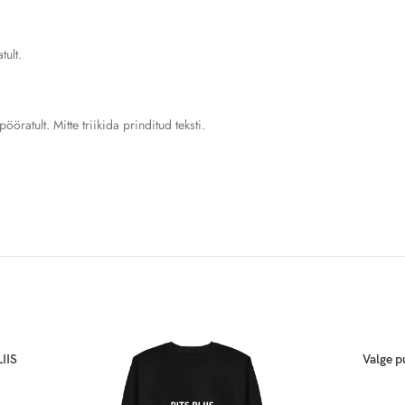
58
tult.
63
67
öratult. Mitte triikida prinditud teksti.
71
istuvus. Täiuslik pusa peaks olema sama paindlik kui sina!
LIIS
Valge p