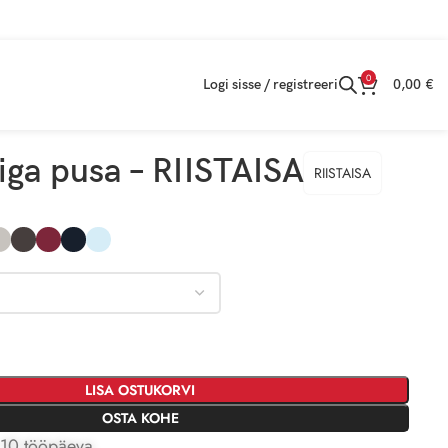
0
Logi sisse / registreeri
0,00
€
ga pusa – RIISTAISA
RIISTAISA
LISA OSTUKORVI
OSTA KOHE
 10 tööpäeva