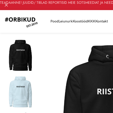
TEADAANNE! JUUDID/ TIBLAD REPORTISID MEIE SOTSMEEDIAT JA NEED
Pood
Leiunurk
Koostööd
KKK
Kontakt
Esileht
Hoodied
Kapuutsiga pusa – RIISTAISA