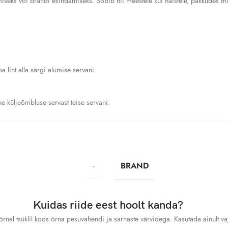
ks või brändi esindamiseks. Sobib nii meestele kui naistele, pakkudes mugav
 lint alla särgi alumise servani.
e küljeõmbluse servast teise servani.
CM)
LA
BRAND
-
50
Kuidas riide eest hoolt kanda?
53
rnal tsüklil koos õrna pesuvahendi ja sarnaste värvidega. Kasutada ainult v